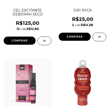
GEL EXCITANTE
SIRI RYCA
DEBORAH SECO
R$25,00
R$125,00
2
x de
R$14,58
12
x de
R$12,86