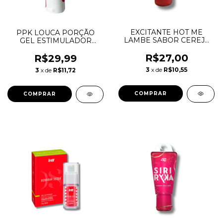
EXCITANTE HOT ME
PPK LOUCA PORÇÃO
LAMBE SABOR CEREJA
GEL ESTIMULADOR
15ML
FEMININO . 15g INTT.
R$27,00
R$29,99
3
x de
R$10,55
3
x de
R$11,72