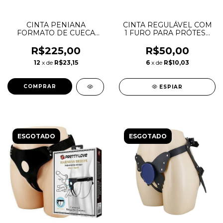
CINTA PENIANA
CINTA REGULÁVEL COM
FORMATO DE CUECA
1 FURO PARA PRÓTESE
9331
7899711604064
R$225,00
R$50,00
12
x de
R$23,15
6
x de
R$10,03
ESPIAR
ESGOTADO
ESGOTADO