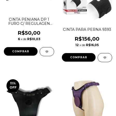
CINTA PENIANA DP 1
FURO C/ REGULAGEN
9984577629
CINTA PARA PERNA 9393
R$50,00
R$156,00
6
x de
R$10,03
12
x de
R$16,05
11
%
OFF