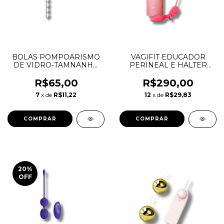
BOLAS POMPOARISMO
VAGIFIT EDUCADOR
DE VIDRO-TAMNANHO
PERINEAL E HALTER
2,5X26CM
VAGINAL
POMPOARISMO
R$65,00
R$290,00
7
x de
R$11,22
12
x de
R$29,83
20
%
OFF