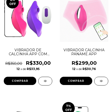
OFF
VIBRADOR DE
VIBRADOR CALCINHA
CALCINHA APP COM
PANAME APP
CONTROLE REMOTO- Á
LONGA DISTÂNCIA
R$330,00
R$299,00
R$350,00
12
x de
R$33,95
12
x de
R$30,76
COMPRAR
7
%
OFF