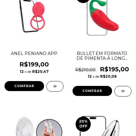
ANEL PENIANO APP
BULLET EM FORMATO
DE PIMENTA-Á LONGA
DISTÂNCIA APP-11,1 x
R$199,00
3,2cm
R$195,00
R$210,00
12
x de
R$20,47
12
x de
R$20,06
COMPRAR
20
%
OFF