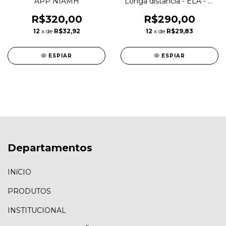
APP NIAMH
Longa distância - ELA - SI
- APP
R$320,00
R$290,00
12
x de
R$32,92
12
x de
R$29,83
ESPIAR
ESPIAR
Departamentos
INíCIO
PRODUTOS
INSTITUCIONAL