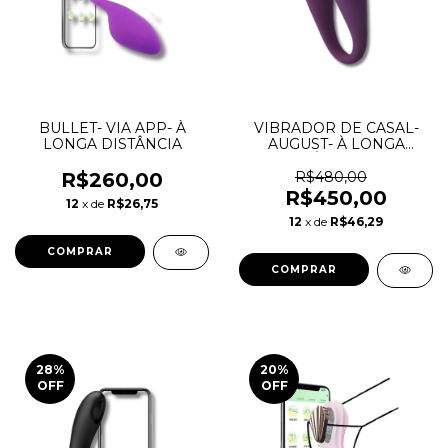
BULLET- VIA APP- À
VIBRADOR DE CASAL-
LONGA DISTÂNCIA
AUGUST- À LONGA
DISTÂNCIA APP
R$260,00
R$480,00
R$450,00
12
x de
R$26,75
12
x de
R$46,29
COMPRAR
28
%
20
%
OFF
OFF