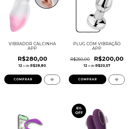
VIBRADOR CALCINHA
PLUG COM VIBRAÇÃO
APP
APP
R$280,00
R$200,00
R$250,00
12
x de
R$28,80
12
x de
R$20,57
6
%
OFF