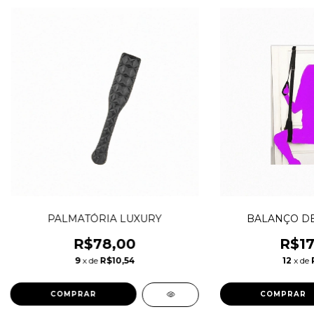
PALMATÓRIA LUXURY
BALANÇO DE
R$78,00
R$17
9
x de
R$10,54
12
x de