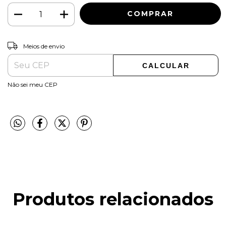
ALTERAR CEP
Entregas para o CEP:
Meios de envio
CALCULAR
Não sei meu CEP
Produtos relacionados