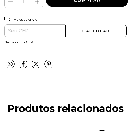
ALTERAR CEP
Entregas para o CEP:
Meios de envio
CALCULAR
Não sei meu CEP
Produtos relacionados