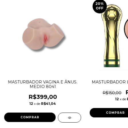
20
%
OFF
MASTURBADOR VAGINA E ÂNUS.
MASTURBADOR L
MEDIO 8041
R$150,00
R$399,00
12
x de
12
x de
R$41,04