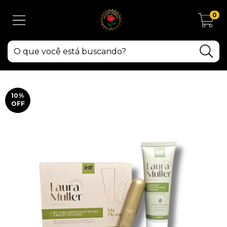
0
10
%
OFF