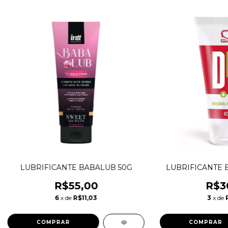
LUBRIFICANTE BABALUB 50G
LUBRIFICANTE B
R$55,00
R$3
6
x de
R$11,03
3
x de
COMPRAR