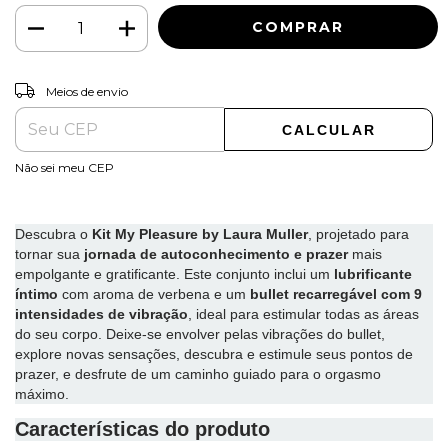
ALTERAR CEP
Entregas para o CEP:
Meios de envio
CALCULAR
Não sei meu CEP
Descubra o
Kit My Pleasure by Laura Muller
, projetado para
tornar sua
jornada de autoconhecimento e prazer
mais
empolgante e gratificante. Este conjunto inclui um
lubrificante
íntimo
com aroma de verbena e um
bullet recarregável com 9
intensidades de vibração
, ideal para estimular todas as áreas
do seu corpo. Deixe-se envolver pelas vibrações do bullet,
explore novas sensações, descubra e estimule seus pontos de
prazer, e desfrute de um caminho guiado para o orgasmo
máximo.
Características do produto