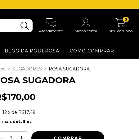
0
Atendimento
Minha conta
Meu carrinho
BLOG DA PODEROSA
COMO COMPRAR
cio
>
SUGADORES
>
ROSA SUGADORA
ROSA SUGADORA
R$170,00
12
x de
R$17,49
r mais detalhes