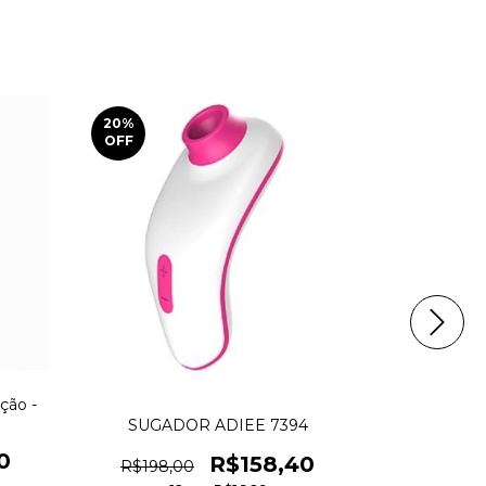
20
%
20
%
OFF
OFF
ção -
5783 Vibr
Pulsação Re
SUGADOR ADIEE 7394
0
R$158,40
R$300,
R$198,00