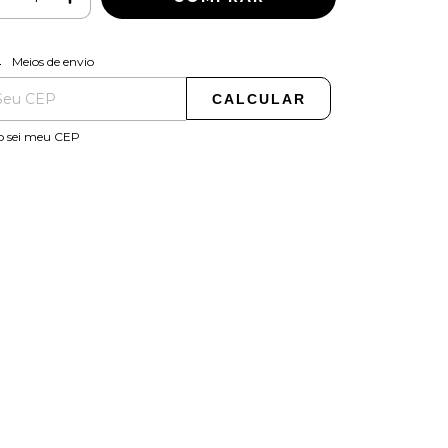
ALTERAR CEP
regas para o CEP:
Meios de envio
CALCULAR
o sei meu CEP