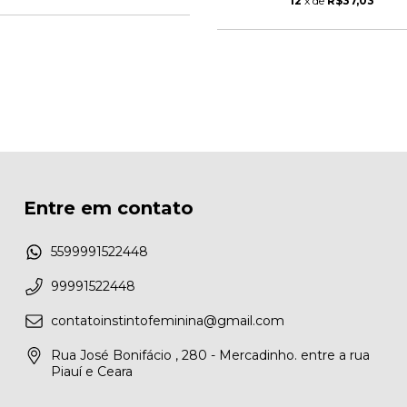
12
x de
R$37,03
Entre em contato
5599991522448
99991522448
contatoinstintofeminina@gmail.com
Rua José Bonifácio , 280 - Mercadinho. entre a rua
Piauí e Ceara