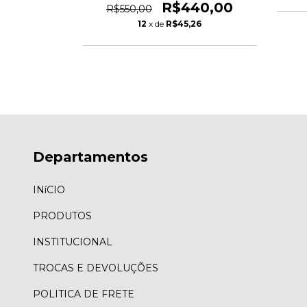
80
R$440,00
R$550,00
12
x de
R$45,26
Departamentos
INíCIO
PRODUTOS
INSTITUCIONAL
TROCAS E DEVOLUÇÕES
POLITICA DE FRETE