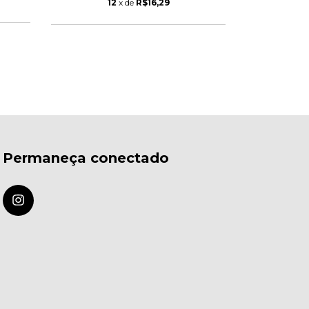
1
12
x de
R$16,29
Permaneça conectado