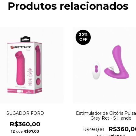
Produtos relacionados
20
%
OFF
SUGADOR FORD
Estimulador de Clitóris Pulsa
Grey Rct - S Hande
R$360,00
R$360,0
R$450,00
12
x de
R$37,03