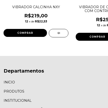
VIBRADOR CALCINHA NXY
VIBRADOR DE C
COM CONTR
R$219,00
R$25
12
x de
R$22,53
12
x de
Departamentos
INíCIO
PRODUTOS
INSTITUCIONAL