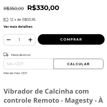
R$330,00
R$350,00
12
x de
R$33,95
Ver mais detalhes
ALTERAR CEP
Entregas para o CEP:
Meios de envio
CALCULAR
Não sei meu CEP
Vibrador de Calcinha com
controle Remoto - Magesty - À