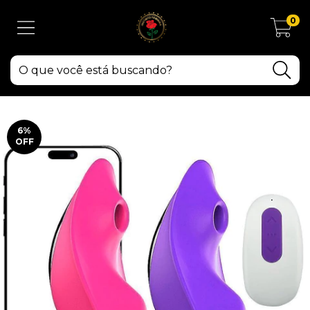
0
6
%
OFF