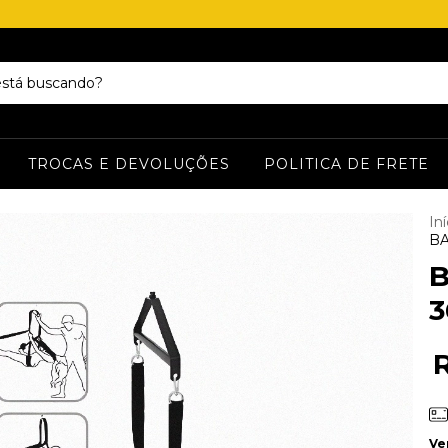
TROCAS E DEVOLUÇÕES
POLITICA DE FRETE
Iní
BA
B
3
Ve