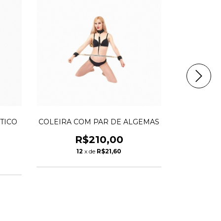
TICO
COLEIRA COM PAR DE ALGEMAS
GRA
R$210,00
12
x de
R$21,60