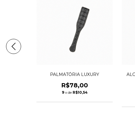
PALMATÓRIA LUXURY
ALG
0
R$78,00
40
9
x de
R$10,54