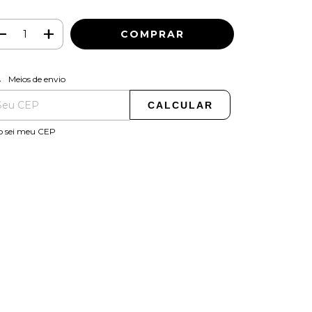
ALTERAR CEP
regas para o CEP:
Meios de envio
CALCULAR
o sei meu CEP