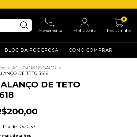
0
Atendimento
Minha conta
Meu carrinho
BLOG DA PODEROSA
COMO COMPRAR
cio
>
ACESSÓRIOS SADO
>
LANÇO DE TETO 3618
ALANÇO DE TETO
618
R$200,00
12
x de
R$20,57
r mais detalhes