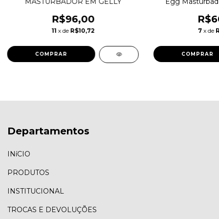
MASTURBADOR EM GELLY
Egg Masturbado
R$96,00
R$6
11
x de
R$10,72
7
x de
COMPRAR
Departamentos
INíCIO
PRODUTOS
INSTITUCIONAL
TROCAS E DEVOLUÇÕES