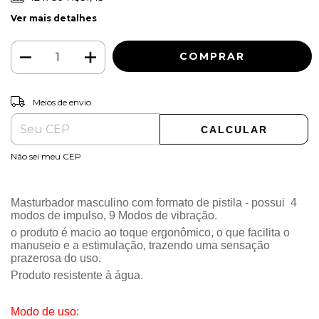
Ver mais detalhes
ALTERAR CEP
Entregas para o CEP:
Meios de envio
CALCULAR
Não sei meu CEP
Masturbador masculino com formato de pistila
-
possui 4
modos de impulso, 9 Modos de vibração
.
o produto é macio ao toque ergonômico, o que facilita o
manuseio e a estimulação, trazendo uma sensação
prazerosa do uso.
Produto resistente à água.
Modo de uso: