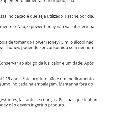
o Suplemento Alimentar em Líquido, sua
sa indicação é que seja utilizado 1 sache por dia.
mentos? Não, o power honey não vai interferir na
epois de tomar do Power Honey? Sim, o álcool não
power honey, podendo ser consumido sem nenhum
onservar ao abrigo da luz, calor e umidade. Após
l ? 19 anos. Este produto não é um medicamento.
nsumo indicada na embalagem. Mantenha fora do
estantes, lactantes e crianças. Pessoas que tenham
ney não devem ingerir o produto.