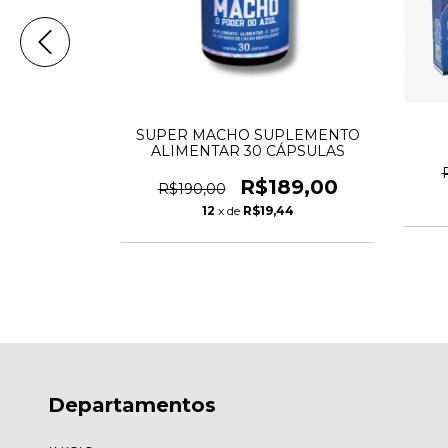
MOLHADA
SUPER MACHO SUPLEMENTO
ALIMENTAR 30 CÁPSULAS
0
R$189,00
R$190,00
3
12
x de
R$19,44
Departamentos