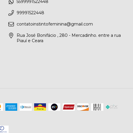
5599991522448
99991522448
contatoinstintofeminina@gmail.com
Rua José Bonifácio , 280 - Mercadinho. entre a rua
Piauí e Ceara