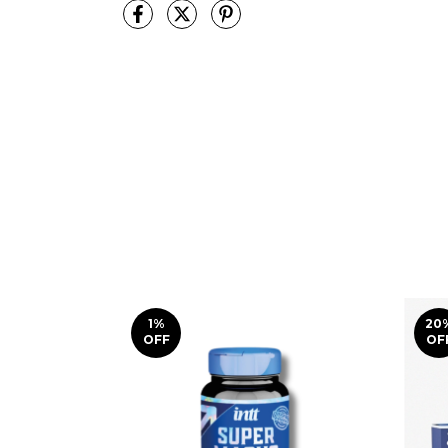
1
%
20
OFF
OF