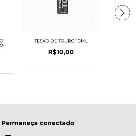
TO
TESÃO DE TOURO 10ML
TESÃO
AS
R$10,00
Permaneça conectado