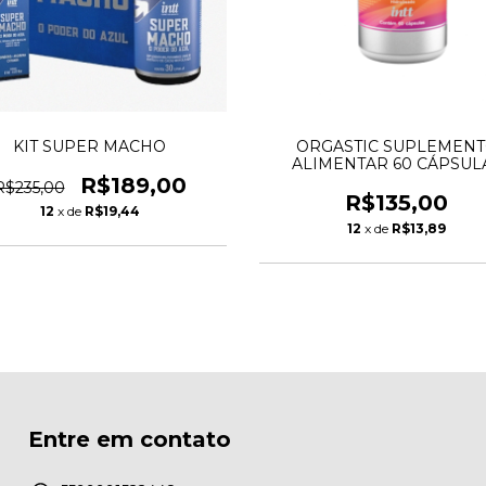
KIT SUPER MACHO
ORGASTIC SUPLEMEN
ALIMENTAR 60 CÁPSUL
R$189,00
R$235,00
R$135,00
12
x de
R$19,44
12
x de
R$13,89
Entre em contato