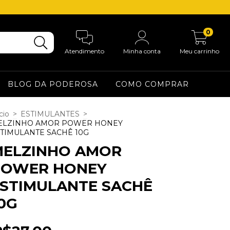
0
Atendimento
Minha conta
Meu carrinho
BLOG DA PODEROSA
COMO COMPRAR
cio
>
ESTIMULANTES
>
ELZINHO AMOR POWER HONEY
TIMULANTE SACHÊ 10G
MELZINHO AMOR
POWER HONEY
STIMULANTE SACHÊ
0G