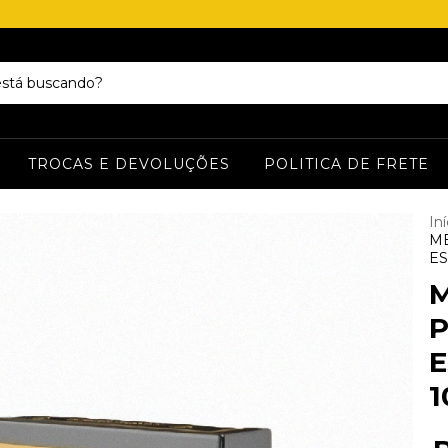
TROCAS E DEVOLUÇÕES
POLITICA DE FRETE
Iní
M
ES
E
1