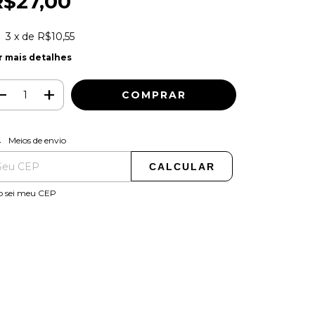
R$27,00
3
x de
R$10,55
r mais detalhes
ALTERAR CEP
regas para o CEP:
Meios de envio
CALCULAR
o sei meu CEP