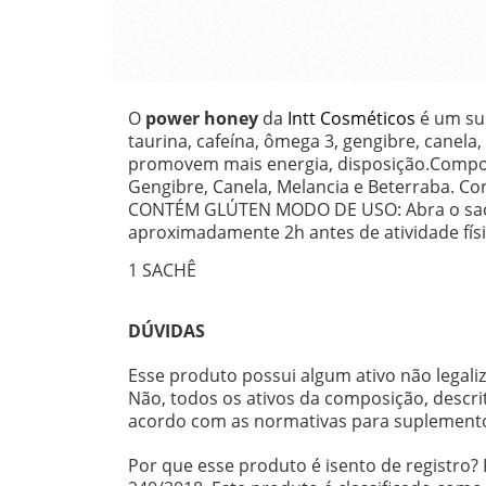
O
power honey
da
Intt Cosméticos
é um sup
taurina, cafeína, ômega 3, gengibre, canela
promovem mais energia, disposição.
Compos
Gengibre, Canela, Melancia e Beterraba. C
CONTÉM GLÚTEN MODO DE USO: Abra o sach
aproximadamente 2h antes de atividade físi
1 SACHÊ
DÚVIDAS
Esse produto possui algum ativo não legali
Não, todos os ativos da composição, descri
acordo com as normativas para suplemento
Por que esse produto é isento de registro