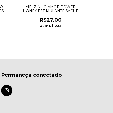
TO
MELZINHO AMOR POWER
KIT
AS
HONEY ESTIMULANTE SACHÊ
10G
R$235,
R$27,00
1
3
x de
R$10,55
Permaneça conectado