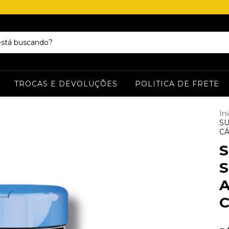
TROCAS E DEVOLUÇÕES
POLITICA DE FRETE
Iní
S
C
A