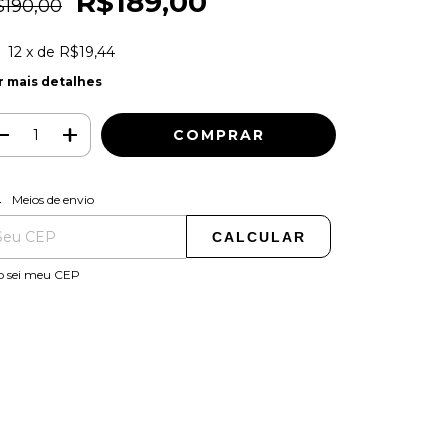
R$189,00
$190,00
12
x de
R$19,44
r mais detalhes
ALTERAR CEP
regas para o CEP:
Meios de envio
CALCULAR
o sei meu CEP