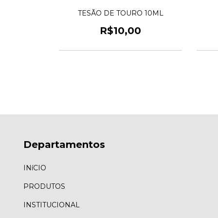
MOLHADA
TESÃO DE TOURO 10ML
R$10,00
0
3
Departamentos
INíCIO
PRODUTOS
INSTITUCIONAL