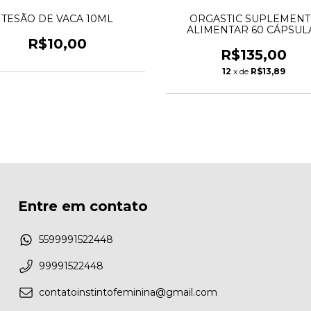
TESÃO DE VACA 10ML
ORGASTIC SUPLEMEN
ALIMENTAR 60 CÁPSUL
R$10,00
R$135,00
12
x de
R$13,89
Entre em contato
5599991522448
99991522448
contatoinstintofeminina@gmail.com