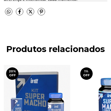
Produtos relacionados
20
%
1
%
OFF
OFF